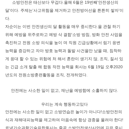
소방안전은 태산보다 무겁다.올해 6월은 19번째'안전생산의
달'이다. 주제는'사고위험을 제거하고 안전방어선을 튼튼히 쌓자'이
다.
자순이는 이번 안전생산의 달 활동을 매우 중시한다.을 관철 하기
위해 예방을 위주로하고 예방 삭 결합'소방 방침, 방화 안전 사업을
촉진하고 전원 소방 의식을 높이 며 직원 긴급상황에서 림기 응변
능력을 증강하고 자아 방호 능력과 돌발 사건을만 났을 때, 침착하
게 응대 할 수 있는 위험에 처 해서 혼란이 생기지 않, 조직, 질서 있
는 긴급 소개 탈출 해 합동 작전 능력을 회사는 6월 19일 오후2020
년도의 전원소방훈련활동을 조직, 전개하였다.
안전에는 사소한 일이 없고, 재난을 예방함에 소홀하지 않다.
우리는 계속 행동하고있다
안전에는 사소한 일이 없고 소방연습은 놀이가 아니다!소방안전의
식과 재해대피능력을 제고하여 마음속에 항상 경종을 울려야 한다!
료녕가순과학기술유한회사는 줄곧 소방안전생산사업에 깊은 중시