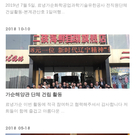
2019년 7월 5일, 료녕가순화학공업과학기술유한공사 전직원단체
건설활동-본계관산호 1일여행...
2018
10-10
가순해양관 단체 건립 활동
료녕가순 이번 활동에 적극 참여하고 협력해주셔서 감사합니다 저
희들이 함께 즐겁고 아름다운 ...
2018
05-18